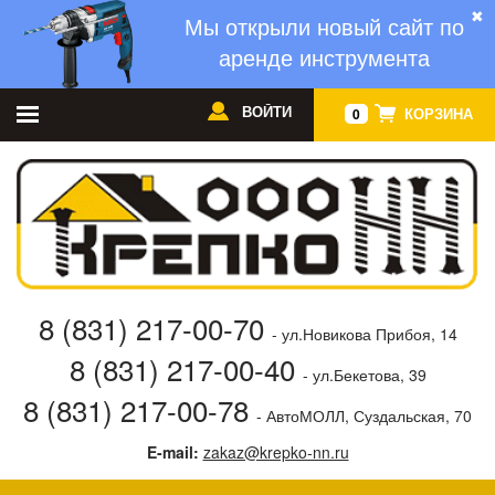
✖
Мы открыли новый сайт по
аренде инструмента
ВОЙТИ
КОРЗИНА
0
8 (831) 217-00-70
- ул.Новикова Прибоя, 14
8 (831) 217-00-40
- ул.Бекетова, 39
8 (831) 217-00-78
- АвтоМОЛЛ, Суздальская, 70
E-mail:
zakaz@krepko-nn.ru