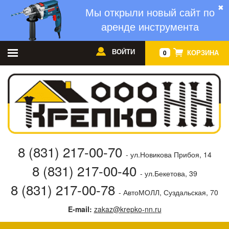
✖
Мы открыли новый сайт по
аренде инструмента
ВОЙТИ
КОРЗИНА
0
8 (831) 217-00-70
- ул.Новикова Прибоя, 14
8 (831) 217-00-40
- ул.Бекетова, 39
8 (831) 217-00-78
- АвтоМОЛЛ, Суздальская, 70
E-mail:
zakaz@krepko-nn.ru