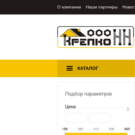
О компании
Наши партнеры
Новос
КАТАЛОГ
Подбор параметров
Цена
158
285
412
538
665