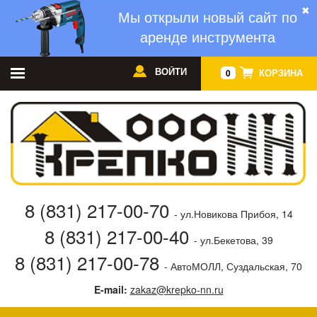
✖
Мы открыли новый сайт по
аренде инструмента
ВОЙТИ
КОРЗИНА
0
8 (831) 217-00-70
- ул.Новикова Прибоя, 14
8 (831) 217-00-40
- ул.Бекетова, 39
8 (831) 217-00-78
- АвтоМОЛЛ, Суздальская, 70
E-mail:
zakaz@krepko-nn.ru