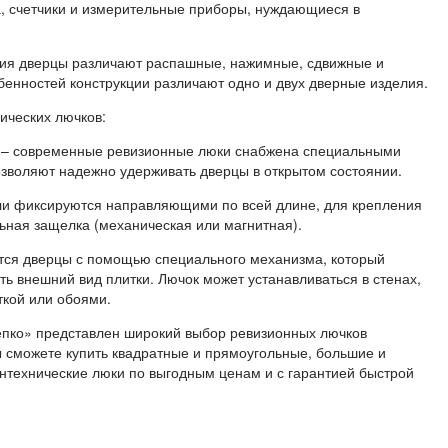
а, счетчики и измерительные приборы, нуждающиеся в
ия дверцы различают распашные, нажимные, сдвижные и
бенностей конструкции различают одно и двух дверные изделия.
ических лючков:
временные ревизионные люки снабжена специальными
озволяют надежно удерживать дверцы в открытом состоянии.
сируются направляющими по всей длине, для крепления
ная защелка (механическая или магнитная).
верцы с помощью специального механизма, который
ть внешний вид плитки. Лючок может устанавливаться в стенах,
ткой или обоями.
о» представлен широкий выбор ревизионных лючков
ы сможете купить квадратные и прямоугольные, большие и
технические люки по выгодным ценам и с гарантией быстрой