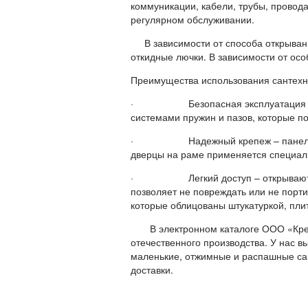
коммуникации, кабели, трубы, провод
регулярном обслуживании.
В зависимости от способа открыван
откидные лючки. В зависимости от осо
Преимущества использования сантехн
· Безопасная эксплуатация – со
системами пружин и пазов, которые п
· Надежный крепеж – панели фик
дверцы на раме применяется специаль
· Легкий доступ – открываются д
позволяет не повреждать или не порти
которые облицованы штукатуркой, пли
В электронном каталоге ООО «Крепк
отечественного производства. У нас в
маленькие, отжимные и распашные сан
доставки.