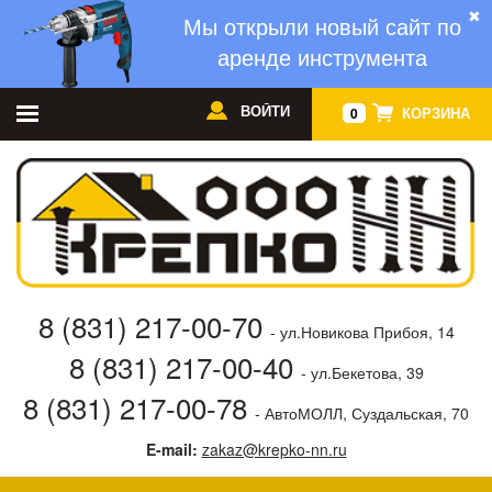
✖
Мы открыли новый сайт по
аренде инструмента
ВОЙТИ
КОРЗИНА
0
8 (831) 217-00-70
- ул.Новикова Прибоя, 14
8 (831) 217-00-40
- ул.Бекетова, 39
8 (831) 217-00-78
- АвтоМОЛЛ, Суздальская, 70
E-mail:
zakaz@krepko-nn.ru