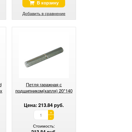
В корзину
Добавить в сравнение
d
Петля гаражная с
ех
подшипником(капля) 20*140
Цена: 213.84 руб.
+
-
Стоимость:
213.84 руб.