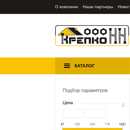
О компании
Наши партнеры
Новос
КАТАЛОГ
Подбор параметров
Цена
47
290
534
778
1021