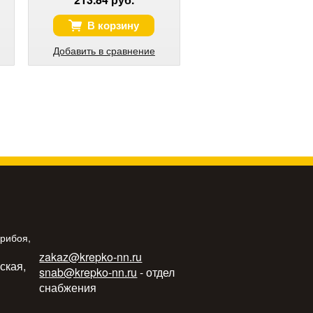
В корзину
Добавить в сравнение
Прибоя,
zakaz@krepko-nn.ru
ьская,
snab@krepko-nn.ru
- отдел
снабжения