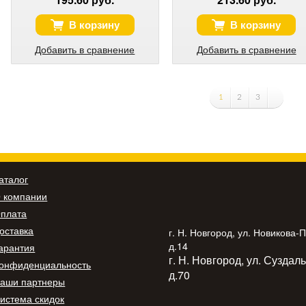
В корзину
В корзину
Добавить в сравнение
Добавить в сравнение
1
2
3
аталог
 компании
плата
оставка
г. Н. Новгород, ул. Новикова-
д.14
арантия
г. Н. Новгород, ул. Суздал
онфиденциальность
д.70
аши партнеры
истема скидок