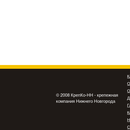
К
О
О
© 2008 КрепКо-НН - крепежная
Д
компания Нижнего Новгорода
Г
К
Н
С