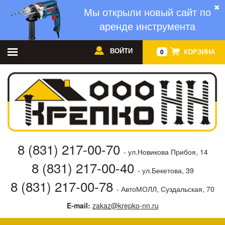
✖
Мы открыли новый сайт по
аренде инструмента
ВОЙТИ
КОРЗИНА
0
8 (831) 217-00-70
- ул.Новикова Прибоя, 14
8 (831) 217-00-40
- ул.Бекетова, 39
8 (831) 217-00-78
- АвтоМОЛЛ, Суздальская, 70
E-mail:
zakaz@krepko-nn.ru