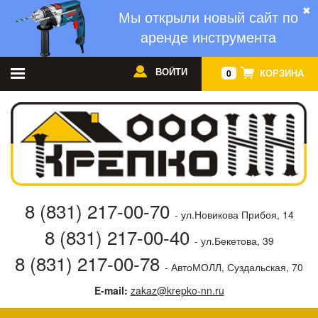
✖
Мы открыли новый сайт по
аренде инструмента
ВОЙТИ
КОРЗИНА
0
8 (831) 217-00-70
- ул.Новикова Прибоя, 14
8 (831) 217-00-40
- ул.Бекетова, 39
8 (831) 217-00-78
- АвтоМОЛЛ, Суздальская, 70
E-mail:
zakaz@krepko-nn.ru