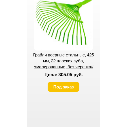
Грабли веерные стальные, 425
мм, 22 плоских зуба,
эмалированные, без черенка//
Palisad
Цена: 305.05 руб.
Под заказ