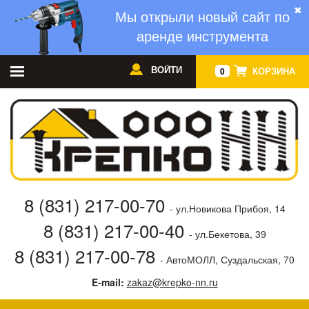
✖
Мы открыли новый сайт по
аренде инструмента
ВОЙТИ
КОРЗИНА
0
8 (831) 217-00-70
- ул.Новикова Прибоя, 14
8 (831) 217-00-40
- ул.Бекетова, 39
8 (831) 217-00-78
- АвтоМОЛЛ, Суздальская, 70
E-mail:
zakaz@krepko-nn.ru