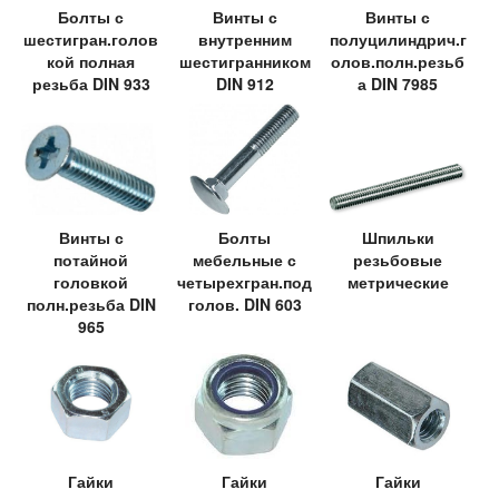
Болты с
Винты с
Винты с
шестигран.голов
внутренним
полуцилиндрич.г
кой полная
шестигранником
олов.полн.резьб
резьба DIN 933
DIN 912
а DIN 7985
Винты с
Болты
Шпильки
потайной
мебельные с
резьбовые
головкой
четырехгран.под
метрические
полн.резьба DIN
голов. DIN 603
965
Гайки
Гайки
Гайки