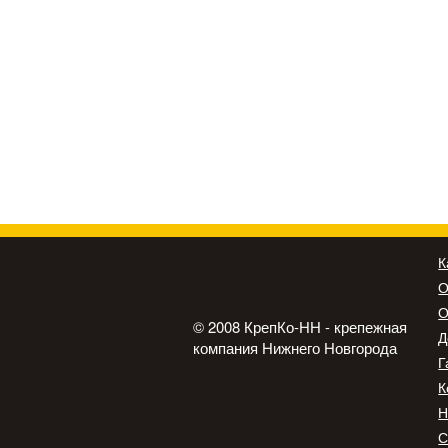
К
О
О
© 2008 КрепКо-НН - крепежная
Д
компания Нижнего Новгорода
Г
К
Н
С