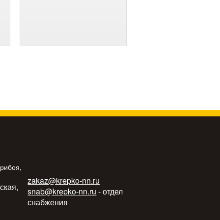
Прибоя,
zakaz@krepko-nn.ru
ьская,
snab@krepko-nn.ru
- отдел
снабжения