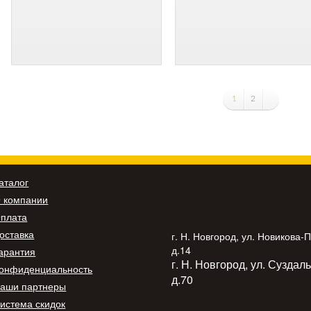
1
2
аталог
 компании
плата
оставка
г. Н. Новгород, ул. Новикова-
д.14
арантия
г. Н. Новгород, ул. Суздал
онфиденциальность
д.70
аши партнеры
истема скидок