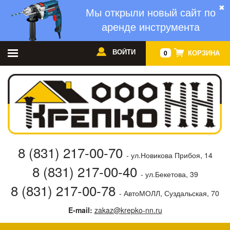
✖
Мы открыли новый сайт по
аренде инструмента
ВОЙТИ
КОРЗИНА
0
8 (831) 217-00-70
- ул.Новикова Прибоя, 14
8 (831) 217-00-40
- ул.Бекетова, 39
8 (831) 217-00-78
- АвтоМОЛЛ, Суздальская, 70
E-mail:
zakaz@krepko-nn.ru