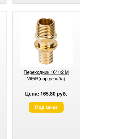
Переходник 16*1/2 M
ViEiR(нар.резьба)
Цена: 165.80 руб.
Под заказ