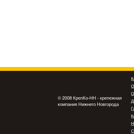
К
О
О
© 2008 КрепКо-НН - крепежная
Д
компания Нижнего Новгорода
Г
К
Н
С