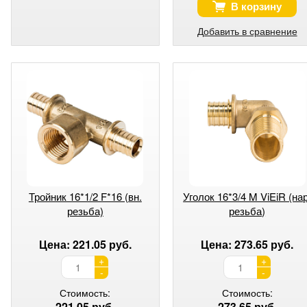
В корзину
Добавить в сравнение
Тройник 16*1/2 F*16 (вн.
Уголок 16*3/4 M ViEiR (нар
резьба)
резьба)
Цена: 221.05 руб.
Цена: 273.65 руб.
+
+
-
-
Стоимость:
Стоимость:
221.05 руб.
273.65 руб.