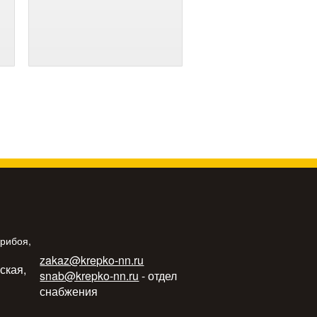
Прибоя,
zakaz@krepko-nn.ru
ьская,
snab@krepko-nn.ru
- отдел
снабжения