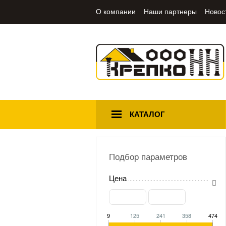
О компании
Наши партнеры
Новос
КАТАЛОГ
Подбор параметров
Цена
9
125
241
358
474