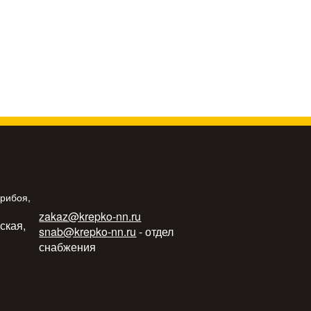
Прибоя,
zakaz@krepko-nn.ru
ьская,
snab@krepko-nn.ru
- отдел
снабжения