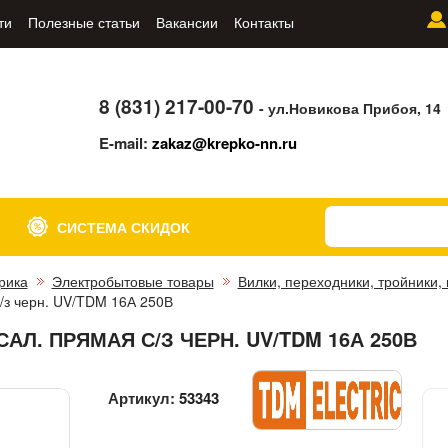
ти
Полезные статьи
Вакансии
Контакты
8 (831) 217-00-70
- ул.Новикова Прибоя, 14
E-mail:
zakaz@krepko-nn.ru
СИСТЕМА СКИДОК
рика
Электробытовые товары
Вилки, переходники, тройники,
/з черн. UV/TDM 16А 250В
АЛ. ПРЯМАЯ С/З ЧЕРН. UV/TDM 16А 250В
Артикул:
53343