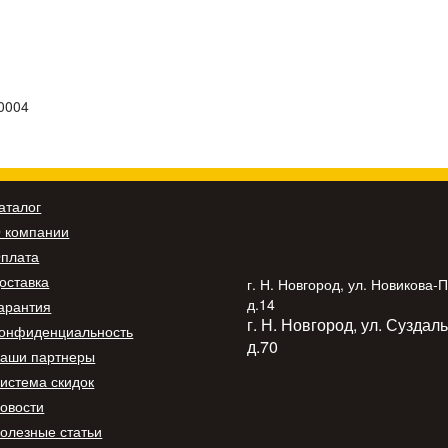
0004
аталог
 компании
плата
оставка
г. Н. Новгород, ул. Новикова-
д.14
арантия
г. Н. Новгород, ул. Суздал
онфиденциальность
д.70
аши партнеры
истема скидок
овости
олезные статьи