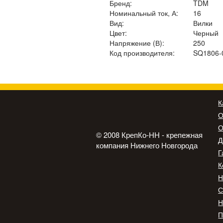
Бренд:
TDM
Номинальный ток, А:
16
Вид:
Вилки
Цвет:
Черный
Напряжение (В):
250
Код производителя:
SQ1806-
К
О
О
© 2008 КрепКо-НН - крепежная
Д
компания Нижнего Новгорода
Г
К
Н
С
Н
П