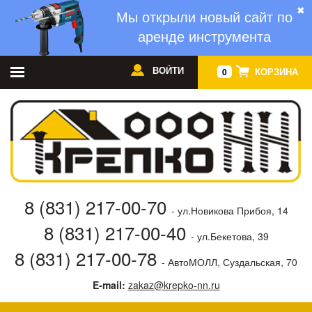
✖
Мы открыли новый сайт по
аренде инструмента
ВОЙТИ
КОРЗИНА
0
8 (831) 217-00-70
- ул.Новикова Прибоя, 14
8 (831) 217-00-40
- ул.Бекетова, 39
8 (831) 217-00-78
- АвтоМОЛЛ, Суздальская, 70
E-mail:
zakaz@krepko-nn.ru