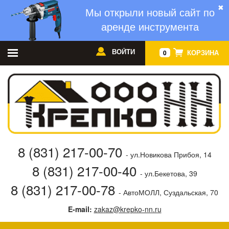
✖
Мы открыли новый сайт по
аренде инструмента
ВОЙТИ
КОРЗИНА
0
8 (831) 217-00-70
- ул.Новикова Прибоя, 14
8 (831) 217-00-40
- ул.Бекетова, 39
8 (831) 217-00-78
- АвтоМОЛЛ, Суздальская, 70
E-mail:
zakaz@krepko-nn.ru