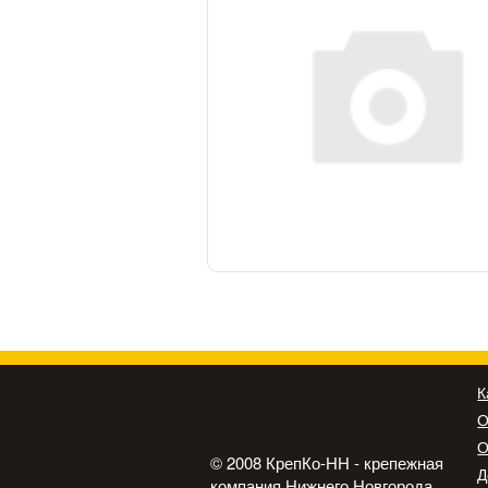
К
О
О
© 2008 КрепКо-НН - крепежная
Д
компания Нижнего Новгорода