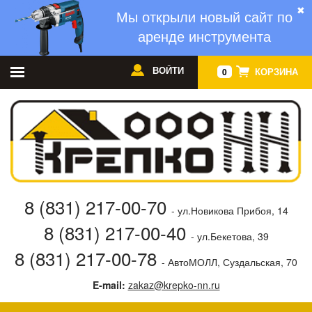
✖
Мы открыли новый сайт по
аренде инструмента
ВОЙТИ
КОРЗИНА
0
8 (831) 217-00-70
- ул.Новикова Прибоя, 14
8 (831) 217-00-40
- ул.Бекетова, 39
8 (831) 217-00-78
- АвтоМОЛЛ, Суздальская, 70
E-mail:
zakaz@krepko-nn.ru