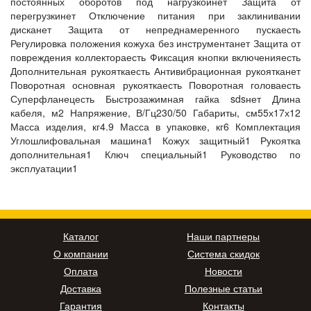
постоянных оборотов под нагрузкойнет Защита от
перегрузкинет Отключение питания при заклинивании
дисканет Защита от непреднамеренного пускаесть
Регулировка положения кожуха без инструментанет Защита от
повреждения коллектораесть Фиксация кнопки включенияесть
Дополнительная рукояткаесть Антивибрационная рукоятканет
Поворотная основная рукояткаесть Поворотная головаесть
Суперфланецесть Быстрозажимная гайка sdsнет Длина
кабеля, м2 Напряжение, В/Гц230/50 Габариты, см55х17х12
Масса изделия, кг4.9 Масса в упаковке, кг6 Комплектация
Углошлифовальная машина1 Кожух защитный1 Рукоятка
дополнительная1 Ключ специальный1 Руководство по
эксплуатации1
Каталог
Наши партнеры
О компании
Система скидок
Оплата
Новости
Доставка
Полезные статьи
Гарантия
Контакты