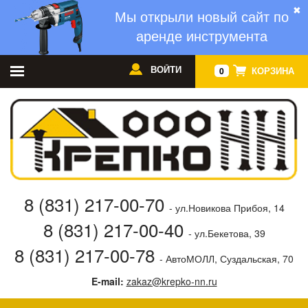
✖
Мы открыли новый сайт по
аренде инструмента
ВОЙТИ
КОРЗИНА
0
8 (831) 217-00-70
- ул.Новикова Прибоя, 14
8 (831) 217-00-40
- ул.Бекетова, 39
8 (831) 217-00-78
- АвтоМОЛЛ, Суздальская, 70
E-mail:
zakaz@krepko-nn.ru