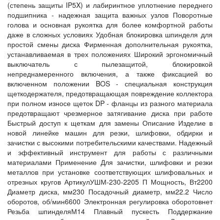
(степень защиты IP5X) и лабиринтное уплотнение переднего
подшипника - надежная защита важных узлов Поворотные
голова и основная рукоятка для более комфортной работы
даже в сложных условиях Удобная блокировка шпинделя для
простой смены диска Фирменная дополнительная рукоятка,
устанавливаемая в трех положениях Широкий эргономичный
выключатель с пылезащитой, блокировкой
непреднамеренного включения, а также фиксацией во
включенном положении BOS - специальная конструкция
щеткодержателя, предотвращающая повреждение коллектора
при полном износе щеток DP - фланцы из разного материала
предотвращают чрезмерное затягивание диска при работе
Быстрый доступ к щеткам для замены Описание Изделие в
новой линейке машин для резки, шлифовки, обдирки и
зачистки с высокими потребительскими качествами. Надежный
и эффективный инструмент для работы с различными
материалами Применение Для зачистки, шлифовки и резки
металлов при установке соответствующих шлифовальных и
отрезных кругов АртикулУШМ-230-2205 П Мощность, Вт2200
Диаметр диска, мм230 Посадочный диаметр, мм22.2 Число
оборотов, об/мин6600 Электронная регулировка оборотовнет
Резьба шпинделяМ14 Плавный пускесть Поддержание