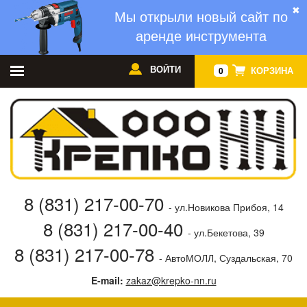
✖
Мы открыли новый сайт по
аренде инструмента
ВОЙТИ
КОРЗИНА
0
8 (831) 217-00-70
- ул.Новикова Прибоя, 14
8 (831) 217-00-40
- ул.Бекетова, 39
8 (831) 217-00-78
- АвтоМОЛЛ, Суздальская, 70
E-mail:
zakaz@krepko-nn.ru