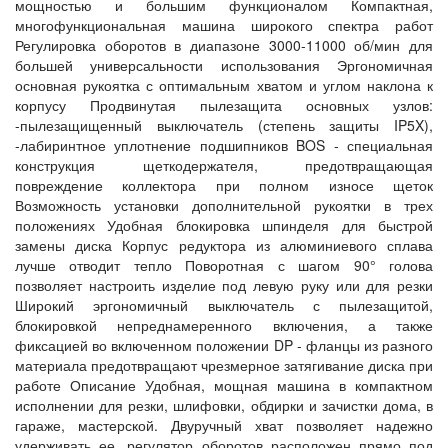
мощностью и большим функционалом Компактная,
многофункциональная машина широкого спектра работ
Регулировка оборотов в диапазоне 3000-11000 об/мин для
большей универсальности использования Эргономичная
основная рукоятка с оптимальным хватом и углом наклона к
корпусу Продвинутая пылезащита основных узлов:
-пылезащищенный выключатель (степень защиты IP5X),
-лабиринтное уплотнение подшипников BOS - специальная
конструкция щеткодержателя, предотвращающая
повреждение коллектора при полном износе щеток
Возможность установки дополнительной рукоятки в трех
положениях Удобная блокировка шпинделя для быстрой
замены диска Корпус редуктора из алюминиевого сплава
лучше отводит тепло Поворотная с шагом 90° голова
позволяет настроить изделие под левую руку или для резки
Широкий эргономичный выключатель с пылезащитой,
блокировкой непреднамеренного включения, а также
фиксацией во включенном положении DP - фланцы из разного
материала предотвращают чрезмерное затягивание диска при
работе Описание Удобная, мощная машина в компактном
исполнении для резки, шлифовки, обдирки и зачистки дома, в
гараже, мастерской. Двуручный хват позволяет надежно
удерживать ее, регулятор оборотов расположен прямо под