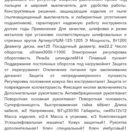
пальцем и широкий выключатель для удобства работы.
Конструктивные решения, защищающие изделие от пыли
(пылезащищенный выключатель и лабиринтные уплотнения
подшипников), гарантируют надежную работу инструмента
долгие годы Применение Для зачистки, шлифовки и резки
металлов при установке соответствующих шлифовальных и
отрезных кругов АртикулУШМ-125-1205 Э Мощность, Вт1200
Диаметр диска, мм125 Посадочный диаметр, мм22.2 Число
оборотов, об/мин3000-11000 Электронная регулировка
оборотовесть Резьба шпинделяМ14 Плавный пускнет
Поддержание постоянных оборотов под нагрузкойнет Защита
от перегрузкинет Отключение питания при заклинивании
дисканет Защита от непреднамеренного пускаесть
Регулировка положения кожуха без инструментанет Защита от
повреждения коллектораесть Фиксация кнопки включенияесть
Дополнительная рукояткаесть Антивибрационная рукоятканет
Поворотная основная рукоятканет Поворотная головаесть
Суперфланецесть Быстрозажимная гайка sdsнет Длина
кабеля, м2 Напряжение, В/Гц230/50 Габариты, см45x12x12
Масса изделия, кг2.4 Масса в упаковке, кг3 Комплектация
Углошлифовальная машина1 Кожух защитный1 Рукоятка
дополнительная1 Ключ специальный1 Ключ имбусовый1