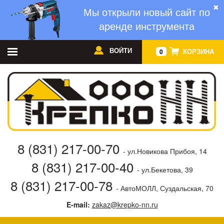
✖
Мы открыли новый сайт по
аренде инструмента
ВОЙТИ
КОРЗИНА
0
8 (831) 217-00-70
- ул.Новикова Прибоя, 14
8 (831) 217-00-40
- ул.Бекетова, 39
8 (831) 217-00-78
- АвтоМОЛЛ, Суздальская, 70
E-mail:
zakaz@krepko-nn.ru