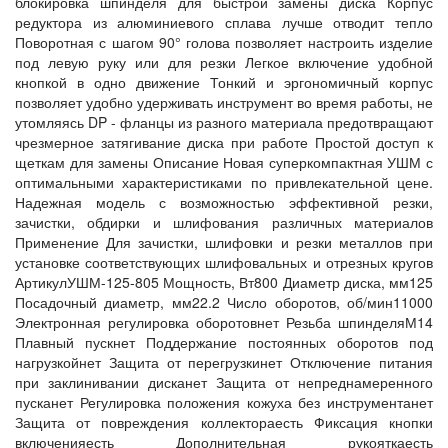
блокировка шпинделя для быстрой замены диска Корпус
редуктора из алюминиевого сплава лучше отводит тепло
Поворотная с шагом 90° голова позволяет настроить изделие
под левую руку или для резки Легкое включение удобной
кнопкой в одно движение Тонкий и эргономичный корпус
позволяет удобно удерживать инструмент во время работы, не
утомляясь DP - фланцы из разного материала предотвращают
чрезмерное затягивание диска при работе Простой доступ к
щеткам для замены Описание Новая суперкомпактная УШМ с
оптимальными характеристиками по привлекательной цене.
Надежная модель с возможностью эффективной резки,
зачистки, обдирки и шлифования различных материалов
Применение Для зачистки, шлифовки и резки металлов при
установке соответствующих шлифовальных и отрезных кругов
АртикулУШМ-125-805 Мощность, Вт800 Диаметр диска, мм125
Посадочный диаметр, мм22.2 Число оборотов, об/мин11000
Электронная регулировка оборотовнет Резьба шпинделяМ14
Плавный пускнет Поддержание постоянных оборотов под
нагрузкойнет Защита от перегрузкинет Отключение питания
при заклинивании дисканет Защита от непреднамеренного
пусканет Регулировка положения кожуха без инструментанет
Защита от повреждения коллектораесть Фиксация кнопки
включенияесть Дополнительная рукояткаесть