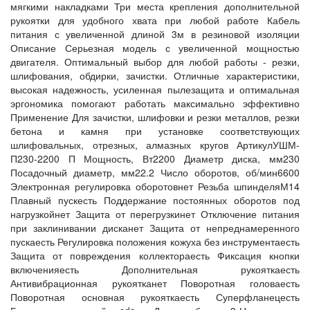
мягкими накладками Три места крепления дополнительной
рукоятки для удобного хвата при любой работе Кабель
питания с увеличенной длиной 3м в резиновой изоляции
Описание Серьезная модель с увеличенной мощностью
двигателя. Оптимальный выбор для любой работы - резки,
шлифования, обдирки, зачистки. Отличные характеристики,
высокая надежность, усиленная пылезащита и оптимальная
эргономика помогают работать максимально эффективно
Применение Для зачистки, шлифовки и резки металлов, резки
бетона и камня при установке соответствующих
шлифовальных, отрезных, алмазных кругов АртикулУШМ-
П230-2200 П Мощность, Вт2200 Диаметр диска, мм230
Посадочный диаметр, мм22.2 Число оборотов, об/мин6600
Электронная регулировка оборотовнет Резьба шпинделяМ14
Плавный пускесть Поддержание постоянных оборотов под
нагрузкойнет Защита от перегрузкинет Отключение питания
при заклинивании дисканет Защита от непреднамеренного
пускаесть Регулировка положения кожуха без инструментаесть
Защита от повреждения коллектораесть Фиксация кнопки
включенияесть Дополнительная рукояткаесть
Антивибрационная рукоятканет Поворотная головаесть
Поворотная основная рукояткаесть Суперфланецесть