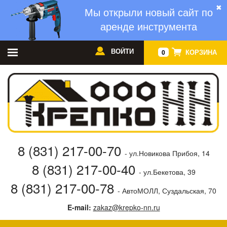
✖
Мы открыли новый сайт по
аренде инструмента
ВОЙТИ
КОРЗИНА
0
8 (831) 217-00-70
- ул.Новикова Прибоя, 14
8 (831) 217-00-40
- ул.Бекетова, 39
8 (831) 217-00-78
- АвтоМОЛЛ, Суздальская, 70
E-mail:
zakaz@krepko-nn.ru