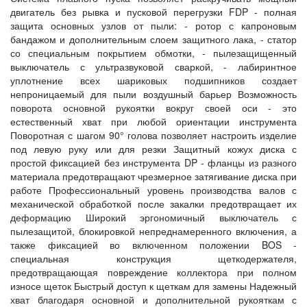
двигатель без рывка и пусковой перегрузки FDP - полная
защита основных узлов от пыли: - ротор с капроновым
бандажом и дополнительным слоем защитного лака, - статор
со специальным покрытием обмотки, - пылезащищенный
выключатель с ультразвуковой сваркой, - лабиринтное
уплотнение всех шариковых подшипников создает
непроницаемый для пыли воздушный барьер Возможность
поворота основной рукоятки вокруг своей оси - это
естественный хват при любой ориентации инструмента
Поворотная с шагом 90° голова позволяет настроить изделие
под левую руку или для резки Защитный кожух диска с
простой фиксацией без инструмента DP - фланцы из разного
материала предотвращают чрезмерное затягивание диска при
работе Профессиональный уровень производства валов с
механической обработкой после закалки предотвращает их
деформацию Широкий эргономичный выключатель с
пылезащитой, блокировкой непреднамеренного включения, а
также фиксацией во включенном положении BOS -
специальная конструкция щеткодержателя,
предотвращающая повреждение коллектора при полном
износе щеток Быстрый доступ к щеткам для замены Надежный
хват благодаря основной и дополнительной рукояткам с