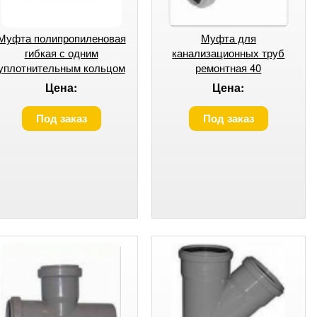
Муфта полипропиленовая
Муфта для
гибкая с одним
канализационных труб
уплотнительным кольцом
ремонтная 40
50
Цена:
Цена:
Под заказ
Под заказ