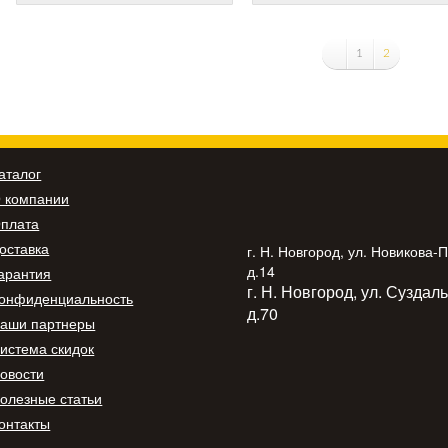
1
2
аталог
 компании
плата
оставка
г. Н. Новгород, ул. Новикова-
д.14
арантия
г. Н. Новгород, ул. Суздал
онфиденциальность
д.70
аши партнеры
истема скидок
овости
олезные статьи
онтакты