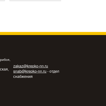
Прибоя,
zakaz@krepko-nn.ru
ьская,
snab@krepko-nn.ru
- отдел
снабжения