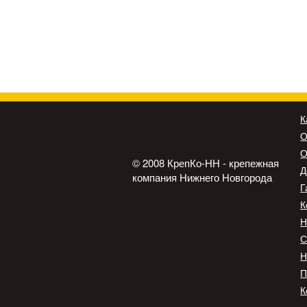
К
О
О
© 2008 КрепКо-НН - крепежная
Д
компания Нижнего Новгорода
Г
К
Н
С
Н
П
К