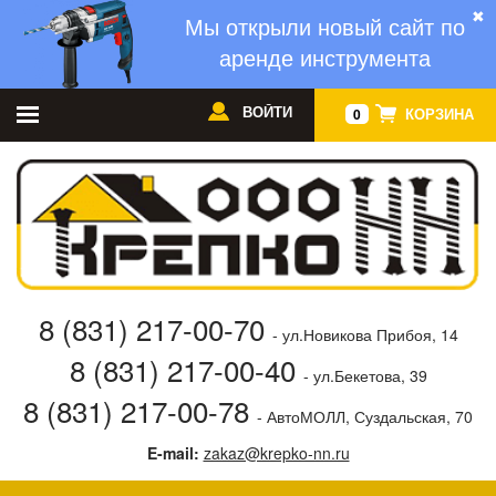
✖
Мы открыли новый сайт по
аренде инструмента
ВОЙТИ
КОРЗИНА
0
8 (831) 217-00-70
- ул.Новикова Прибоя, 14
8 (831) 217-00-40
- ул.Бекетова, 39
8 (831) 217-00-78
- АвтоМОЛЛ, Суздальская, 70
E-mail:
zakaz@krepko-nn.ru