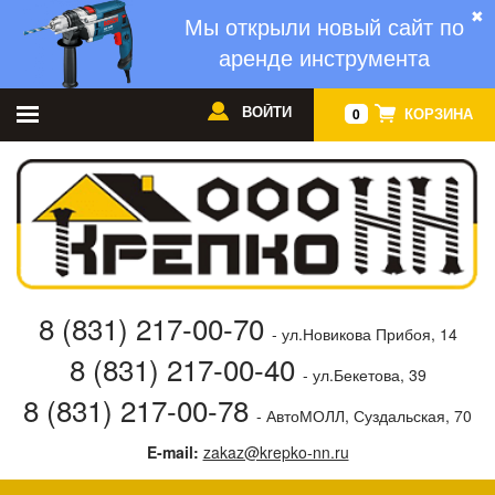
✖
Мы открыли новый сайт по
аренде инструмента
ВОЙТИ
КОРЗИНА
0
8 (831) 217-00-70
- ул.Новикова Прибоя, 14
8 (831) 217-00-40
- ул.Бекетова, 39
8 (831) 217-00-78
- АвтоМОЛЛ, Суздальская, 70
E-mail:
zakaz@krepko-nn.ru