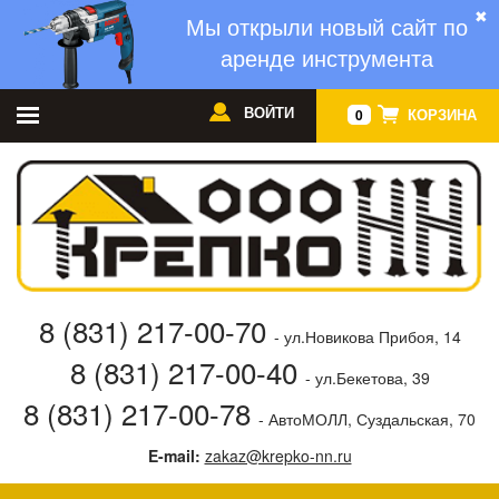
✖
Мы открыли новый сайт по
аренде инструмента
ВОЙТИ
КОРЗИНА
0
8 (831) 217-00-70
- ул.Новикова Прибоя, 14
8 (831) 217-00-40
- ул.Бекетова, 39
8 (831) 217-00-78
- АвтоМОЛЛ, Суздальская, 70
E-mail:
zakaz@krepko-nn.ru