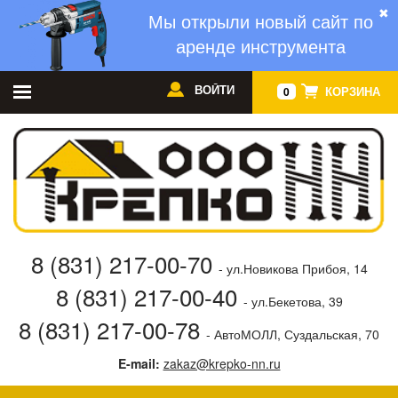
✖
Мы открыли новый сайт по
аренде инструмента
ВОЙТИ
КОРЗИНА
0
8 (831) 217-00-70
- ул.Новикова Прибоя, 14
8 (831) 217-00-40
- ул.Бекетова, 39
8 (831) 217-00-78
- АвтоМОЛЛ, Суздальская, 70
E-mail:
zakaz@krepko-nn.ru