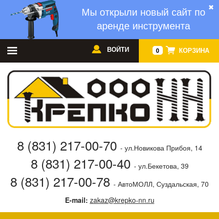
✖
Мы открыли новый сайт по
аренде инструмента
ВОЙТИ
КОРЗИНА
0
8 (831) 217-00-70
- ул.Новикова Прибоя, 14
8 (831) 217-00-40
- ул.Бекетова, 39
8 (831) 217-00-78
- АвтоМОЛЛ, Суздальская, 70
E-mail:
zakaz@krepko-nn.ru