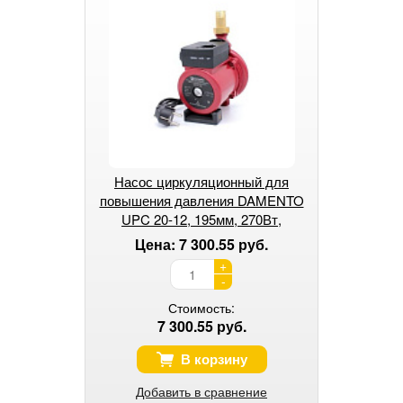
Насос циркуляционный для
повышения давления DAMENTO
UPC 20-12, 195мм, 270Вт,
подключение 3/4
Цена: 7 300.55 руб.
+
-
Стоимость:
7 300.55 руб.
В корзину
Добавить в сравнение