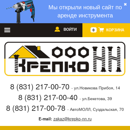
✖
Мы открыли новый сайт по
аренде инструмента
ВОЙТИ
КОРЗИНА
0
8 (831) 217-00-70
- ул.Новикова Прибоя, 14
8 (831) 217-00-40
- ул.Бекетова, 39
8 (831) 217-00-78
- АвтоМОЛЛ, Суздальская, 70
E-mail:
zakaz@krepko-nn.ru