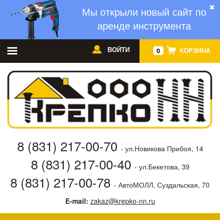
✖
Мы открыли новый сайт по
аренде инструмента
ВОЙТИ
КОРЗИНА
0
8 (831) 217-00-70
- ул.Новикова Прибоя, 14
8 (831) 217-00-40
- ул.Бекетова, 39
8 (831) 217-00-78
- АвтоМОЛЛ, Суздальская, 70
E-mail:
zakaz@krepko-nn.ru