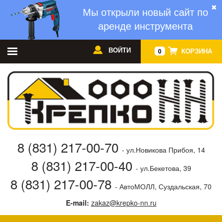
✖
Мы открыли новый сайт по
аренде инструмента
ВОЙТИ
КОРЗИНА
0
8 (831) 217-00-70
- ул.Новикова Прибоя, 14
8 (831) 217-00-40
- ул.Бекетова, 39
8 (831) 217-00-78
- АвтоМОЛЛ, Суздальская, 70
E-mail:
zakaz@krepko-nn.ru