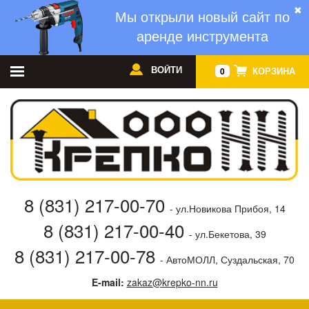
✖
Мы открыли новый сайт по
аренде инструмента
ВОЙТИ
КОРЗИНА
0
8 (831) 217-00-70
- ул.Новикова Прибоя, 14
8 (831) 217-00-40
- ул.Бекетова, 39
8 (831) 217-00-78
- АвтоМОЛЛ, Суздальская, 70
E-mail:
zakaz@krepko-nn.ru