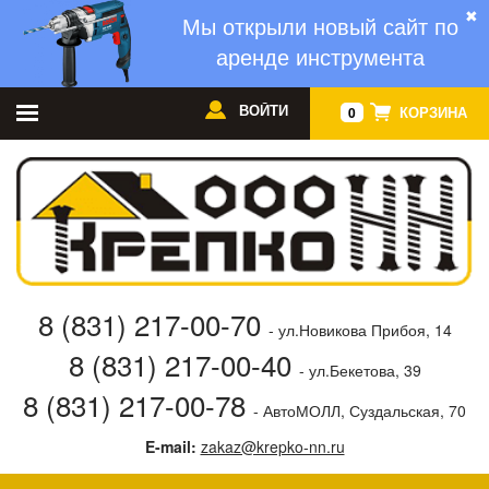
✖
Мы открыли новый сайт по
аренде инструмента
ВОЙТИ
КОРЗИНА
0
8 (831) 217-00-70
- ул.Новикова Прибоя, 14
8 (831) 217-00-40
- ул.Бекетова, 39
8 (831) 217-00-78
- АвтоМОЛЛ, Суздальская, 70
E-mail:
zakaz@krepko-nn.ru