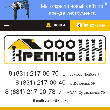
✖
Мы открыли новый сайт по
аренде инструмента
ВОЙТИ
КОРЗИНА
0
8 (831) 217-00-70
- ул.Новикова Прибоя, 14
8 (831) 217-00-40
- ул.Бекетова, 39
8 (831) 217-00-78
- АвтоМОЛЛ, Суздальская, 70
E-mail:
zakaz@krepko-nn.ru