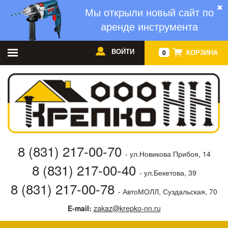
✖
Мы открыли новый сайт по
аренде инструмента
ВОЙТИ
КОРЗИНА
0
8 (831) 217-00-70
- ул.Новикова Прибоя, 14
8 (831) 217-00-40
- ул.Бекетова, 39
8 (831) 217-00-78
- АвтоМОЛЛ, Суздальская, 70
E-mail:
zakaz@krepko-nn.ru