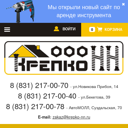
✖
Мы открыли новый сайт по
аренде инструмента
ВОЙТИ
КОРЗИНА
0
8 (831) 217-00-70
- ул.Новикова Прибоя, 14
8 (831) 217-00-40
- ул.Бекетова, 39
8 (831) 217-00-78
- АвтоМОЛЛ, Суздальская, 70
E-mail:
zakaz@krepko-nn.ru