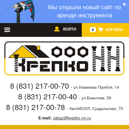
✖
Мы открыли новый сайт по
аренде инструмента
ВОЙТИ
КОРЗИНА
0
8 (831) 217-00-70
- ул.Новикова Прибоя, 14
8 (831) 217-00-40
- ул.Бекетова, 39
8 (831) 217-00-78
- АвтоМОЛЛ, Суздальская, 70
E-mail:
zakaz@krepko-nn.ru