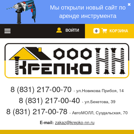
✖
Мы открыли новый сайт по
аренде инструмента
ВОЙТИ
КОРЗИНА
0
8 (831) 217-00-70
- ул.Новикова Прибоя, 14
8 (831) 217-00-40
- ул.Бекетова, 39
8 (831) 217-00-78
- АвтоМОЛЛ, Суздальская, 70
E-mail:
zakaz@krepko-nn.ru