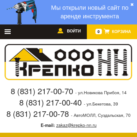
✖
Мы открыли новый сайт по
аренде инструмента
ВОЙТИ
КОРЗИНА
0
8 (831) 217-00-70
- ул.Новикова Прибоя, 14
8 (831) 217-00-40
- ул.Бекетова, 39
8 (831) 217-00-78
- АвтоМОЛЛ, Суздальская, 70
E-mail:
zakaz@krepko-nn.ru