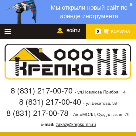
✖
Мы открыли новый сайт по
аренде инструмента
ВОЙТИ
КОРЗИНА
0
8 (831) 217-00-70
- ул.Новикова Прибоя, 14
8 (831) 217-00-40
- ул.Бекетова, 39
8 (831) 217-00-78
- АвтоМОЛЛ, Суздальская, 70
E-mail:
zakaz@krepko-nn.ru