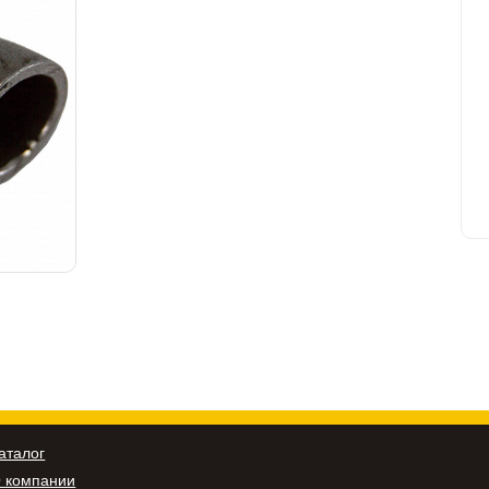
аталог
 компании