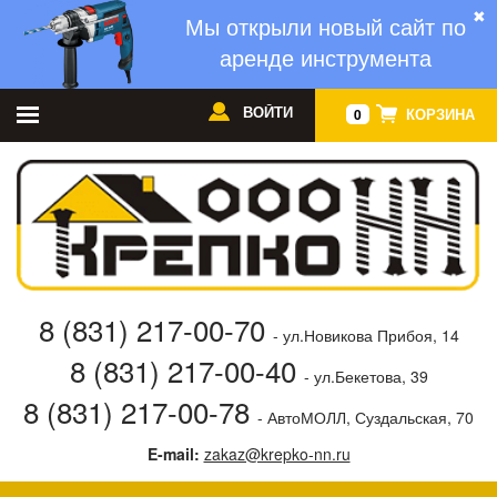
✖
Мы открыли новый сайт по
аренде инструмента
ВОЙТИ
КОРЗИНА
0
8 (831) 217-00-70
- ул.Новикова Прибоя, 14
8 (831) 217-00-40
- ул.Бекетова, 39
8 (831) 217-00-78
- АвтоМОЛЛ, Суздальская, 70
E-mail:
zakaz@krepko-nn.ru