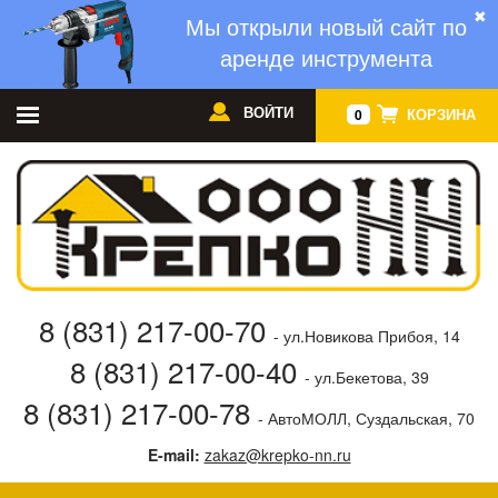
✖
Мы открыли новый сайт по
аренде инструмента
ВОЙТИ
КОРЗИНА
0
8 (831) 217-00-70
- ул.Новикова Прибоя, 14
8 (831) 217-00-40
- ул.Бекетова, 39
8 (831) 217-00-78
- АвтоМОЛЛ, Суздальская, 70
E-mail:
zakaz@krepko-nn.ru