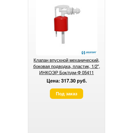
Клапан впускной механический,
боковая подводка, пластик, 1/2",
ИНКОЭР Бок/пдм-Ф 05411
(коротк) (1/75
Цена: 317.30 руб.
Под заказ