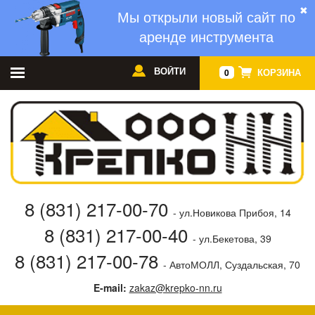
✖
Мы открыли новый сайт по
аренде инструмента
ВОЙТИ
КОРЗИНА
0
8 (831) 217-00-70
- ул.Новикова Прибоя, 14
8 (831) 217-00-40
- ул.Бекетова, 39
8 (831) 217-00-78
- АвтоМОЛЛ, Суздальская, 70
E-mail:
zakaz@krepko-nn.ru