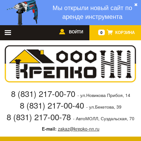
✖
Мы открыли новый сайт по
аренде инструмента
ВОЙТИ
КОРЗИНА
0
8 (831) 217-00-70
- ул.Новикова Прибоя, 14
8 (831) 217-00-40
- ул.Бекетова, 39
8 (831) 217-00-78
- АвтоМОЛЛ, Суздальская, 70
E-mail:
zakaz@krepko-nn.ru