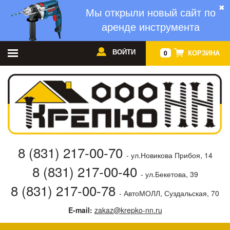
✖
Мы открыли новый сайт по
аренде инструмента
ВОЙТИ
КОРЗИНА
0
8 (831) 217-00-70
- ул.Новикова Прибоя, 14
8 (831) 217-00-40
- ул.Бекетова, 39
8 (831) 217-00-78
- АвтоМОЛЛ, Суздальская, 70
E-mail:
zakaz@krepko-nn.ru