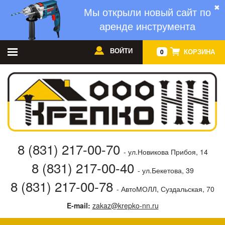
✖
Мы открыли новый сайт по
аренде инструмента
ВОЙТИ
КОРЗИНА
0
8 (831) 217-00-70
- ул.Новикова Прибоя, 14
8 (831) 217-00-40
- ул.Бекетова, 39
8 (831) 217-00-78
- АвтоМОЛЛ, Суздальская, 70
E-mail:
zakaz@krepko-nn.ru