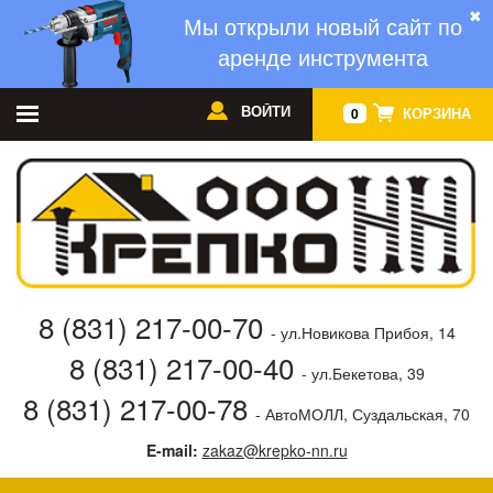
✖
Мы открыли новый сайт по
аренде инструмента
ВОЙТИ
КОРЗИНА
0
8 (831) 217-00-70
- ул.Новикова Прибоя, 14
8 (831) 217-00-40
- ул.Бекетова, 39
8 (831) 217-00-78
- АвтоМОЛЛ, Суздальская, 70
E-mail:
zakaz@krepko-nn.ru