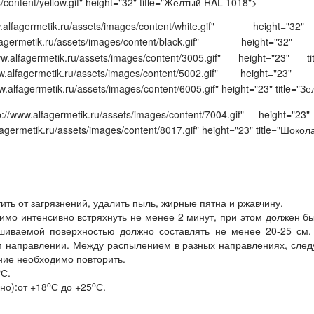
/content/yellow.gif" height="32" title="Желтый RAL 1018">
ww.alfagermetik.ru/assets/images/content/white.gif" hei
.alfagermetik.ru/assets/images/content/black.gif" heigh
www.alfagermetik.ru/assets/images/content/3005.gif" height=
www.alfagermetik.ru/assets/images/content/5002.gif" height=
ww.alfagermetik.ru/assets/images/content/6005.gif" height="23" title=
p://www.alfagermetik.ru/assets/images/content/7004.gif" height
fagermetik.ru/assets/images/content/8017.gif" height="23" title="Шоко
ть от загрязнений, удалить пыль, жирные пятна и ржавчину.
мо интенсивно встряхнуть не менее 2 минут, при этом должен б
иваемой поверхностью должно составлять не менее 20-25 см.
м направлении. Между распылением в разных направлениях, след
ние необходимо повторить.
o
С.
o
o
но):от +18
С до +25
С.