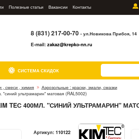
ти
Полезные статьи
Вакансии
Контакты
8 (831) 217-00-70
- ул.Новикова Прибоя, 14
E-mail:
zakaz@krepko-nn.ru
СИСТЕМА СКИДОК
и , смеси , химия
Аэрозольные : краски, эмали, смазки
. "синий ультрамарин" матовая (RAL5002)
IM TEС 400МЛ. "СИНИЙ УЛЬТРАМАРИН" МАТ
Артикул:
110122