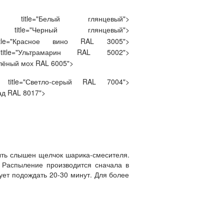
ght="32" title="Белый глянцевый">
t="32" title="Черный глянцевый">
"23" title="Красное вино RAL 3005">
"23" title="Ультрамарин RAL 5002">
"Зелёный мох RAL 6005">
="23" title="Светло-серый RAL 7004">
лад RAL 8017">
ыть слышен щелчок шарика-смесителя.
 Распыление производится сначала в
ует подождать 20-30 минут. Для более