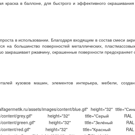
я краска в баллоне, для быстрого и эффективного окрашивани
проста в использовании. Благодаря входящим в состав смеси акри
тся на большинство поверхностей металлических, пластмассовых
шо закрашивает ржавчину, окрашенные поверхности предохраняет 
талей кузовов машин, элементов интерьера, мебели, созда
alfagermetik.ru/assets/images/content/blue.gif" height="32" title="
ets/images/content/grey.gif" height="32" title="Серый
ts/images/content/green.gif" height="32" title="Зелёный
ets/images/content/red.gif" height="32" title="Красный