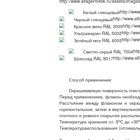
http://www.alfagermetik.ru/assets/images
http://w
http://www
http://
http://
http://w
htt
http://www.al
Способ применения:
Окрашиваемую поверхность очисти
Перед применением, флакон необходи
Расстояние между флаконом и окраш
горизонтальном, затем в вертикально
плотного и ровного покрытия распыле
o
Температура хранения от -5
С до +30
Температураиспользования (оптималь